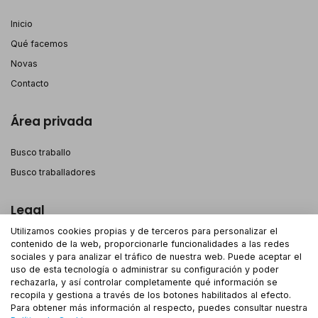
Inicio
Qué facemos
Novas
Contacto
Área privada
Busco traballo
Busco traballadores
Legal
Utilizamos cookies propias y de terceros para personalizar el
Aviso legal
contenido de la web, proporcionarle funcionalidades a las redes
sociales y para analizar el tráfico de nuestra web. Puede aceptar el
Política de privacidade
uso de esta tecnología o administrar su configuración y poder
Política de cookies
rechazarla, y así controlar completamente qué información se
recopila y gestiona a través de los botones habilitados al efecto.
Para obtener más información al respecto, puedes consultar nuestra