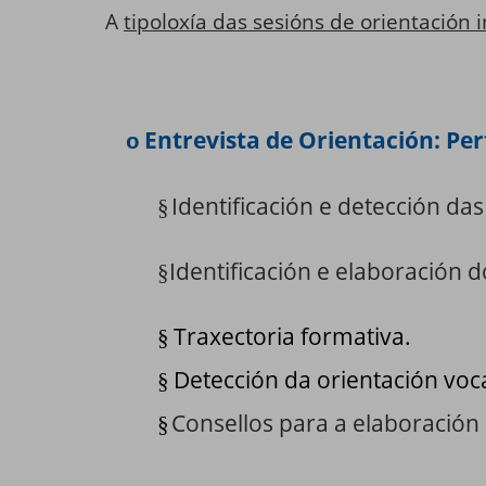
A
tipoloxía das sesións de orientación 
Entrevista de Orientación: Perf
o
Identificación e detección da
§
Identificación e elaboración d
§
Traxectoria formativa.
§
Detección da orientación voc
§
Consellos para a elaboración 
§