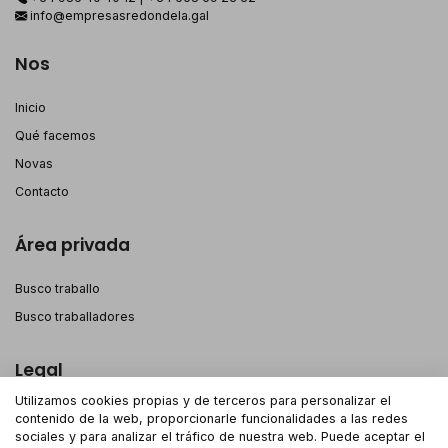
info@empresasredondela.gal
Nos
Inicio
Qué facemos
Novas
Contacto
Área privada
Busco traballo
Busco traballadores
Legal
Utilizamos cookies propias y de terceros para personalizar el
Aviso legal
contenido de la web, proporcionarle funcionalidades a las redes
sociales y para analizar el tráfico de nuestra web. Puede aceptar el
Política de privacidade