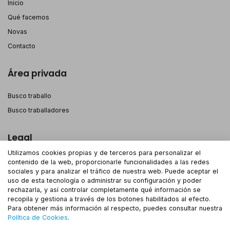
Inicio
Qué facemos
Novas
Contacto
Área privada
Busco traballo
Busco traballadores
Legal
Utilizamos cookies propias y de terceros para personalizar el
Aviso legal
contenido de la web, proporcionarle funcionalidades a las redes
sociales y para analizar el tráfico de nuestra web. Puede aceptar el
Política de privacidade
uso de esta tecnología o administrar su configuración y poder
Política de cookies
rechazarla, y así controlar completamente qué información se
recopila y gestiona a través de los botones habilitados al efecto.
Para obtener más información al respecto, puedes consultar nuestra
Política de Cookies
.